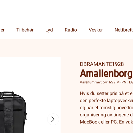
ner
Tilbehør
Lyd
Radio
Vesker
Nettbrett
DBRAMANTE1928
Amalienborg 
Varenummer: 54165 / MFPN : B
Hvis du setter pris på et
den perfekte laptopvesken
og har et romslig hovedr
organisering av tingene d
MacBook eller PC. En vakk