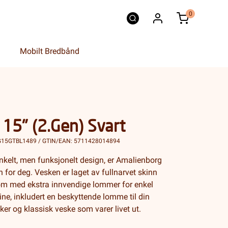
0
Mobilt Bredbånd
15" (2.Gen) Svart
G15GTBL1489 / GTIN/EAN: 5711428014894
 enkelt, men funksjonelt design, er Amalienborg
 for deg. Vesken er laget av fullnarvet skinn
om med ekstra innvendige lommer for enkel
ine, inkludert en beskyttende lomme til din
er og klassisk veske som varer livet ut.