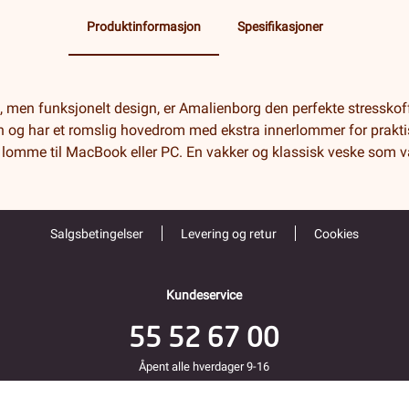
Produktinformasjon
Spesifikasjoner
lt, men funksjonelt design, er Amalienborg den perfekte stresskof
nn og har et romslig hovedrom med ekstra innerlommer for prakti
 lomme til MacBook eller PC. En vakker og klassisk veske som var
Salgsbetingelser
Levering og retur
Cookies
Kundeservice
55 52 67 00
Åpent alle hverdager 9-16
Folke Bernadottes vei 38