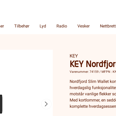
ner
Tilbehør
Lyd
Radio
Vesker
Nettbrett
KEY
KEY Nordfjor
Varenummer: 74159 / MFPN : K
Nordfjord Slim Wallet ko
hverdagslig funksjonalit
motstår vanlige flekker so
Med kortlommer, en sedd
komplette hverdagsessens