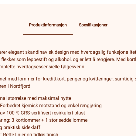
Produktinformasjon
Spesifikasjoner
rer elegant skandinavisk design med hverdagslig funksjonalitet
flekker som leppestift og alkohol, og er lett å rengjøre. Med k
mplette hverdagsessensielle følgesvenn.
net med lommer for kredittkort, penger og kvitteringer, samtidig
ren i Nordfjord.
imal størrelse med maksimal nytte
 Forbedret kjemisk motstand og enkel rengjøring
v 100 % GRS-sertifisert resirkulert plast
ring: 3 kortlommer + 1 stor seddellomme
 praktisk sideklaff
: Rette linjer og tidløs finish