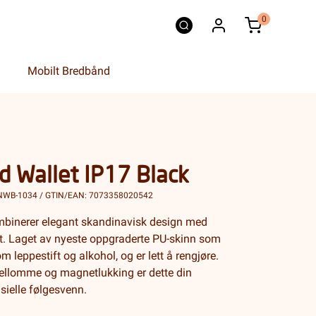
0
Mobilt Bredbånd
d Wallet IP17 Black
NWB-1034 / GTIN/EAN: 7073358020542
mbinerer elegant skandinavisk design med
et. Laget av nyeste oppgraderte PU-skinn som
m leppestift og alkohol, og er lett å rengjøre.
ellomme og magnetlukking er dette din
ielle følgesvenn.