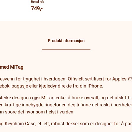
Betal nå
749,-
Produktinformasjon
t med MiTag
esvenn for trygghet i hverdagen. Offisielt sertifisert for Apples
F
bok, bagasje eller kjæledyr direkte fra din iPhone.
terke designen gjør MiTag enkel å bruke overalt, og det utskiftbar
 den kraftige innebygde ringetonen deg å finne det raskt i nærhe
kan spore det hvor som helst i verden.
Keychain Case, et lett, robust deksel som er designet for å pass