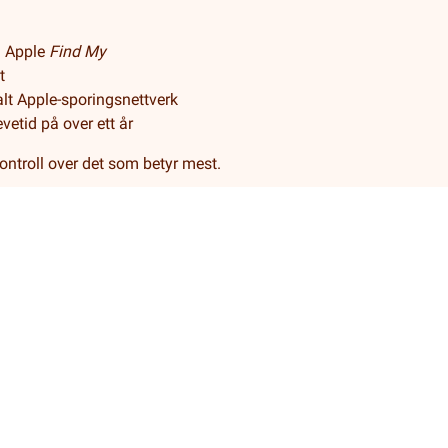
d Apple
Find My
t
alt Apple-sporingsnettverk
evetid på over ett år
ontroll over det som betyr mest.
Salgsbetingelser
Levering og retur
Cookies
Kundeservice
55 52 67 00
Åpent alle hverdager 9-16
Folke Bernadottes vei 38