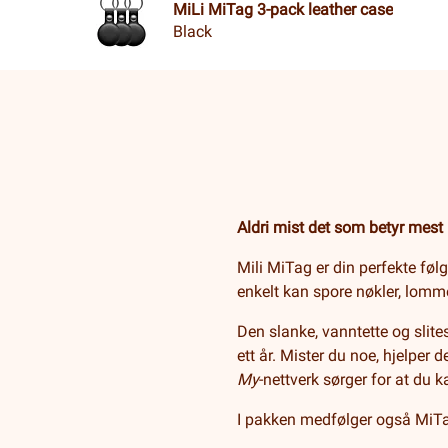
MiLi MiTag 3-pack leather case
Black
Aldri mist det som betyr mes
Mili MiTag er din perfekte følg
enkelt kan spore nøkler, lomme
Den slanke, vanntette og slites
ett år. Mister du noe, hjelper
My
-nettverk sørger for at du 
I pakken medfølger også MiTag 