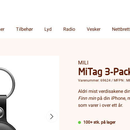
ner
Tilbehør
Lyd
Radio
Vesker
Nettbrett
MILI
MiTag 3-Pack
Varenummer: 69624 / MFPN : M
Aldri mist verdisakene din
Finn min
på din iPhone, m
som varer i over ett år.
100+ stk. på lager