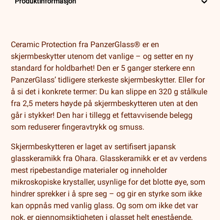
Produktinformasjon
Ceramic Protection fra PanzerGlass® er en
skjermbeskytter utenom det vanlige – og setter en ny
standard for holdbarhet! Den er 5 ganger sterkere enn
PanzerGlass’ tidligere sterkeste skjermbeskytter. Eller for
å si det i konkrete termer: Du kan slippe en 320 g stålkule
fra 2,5 meters høyde på skjermbeskytteren uten at den
går i stykker! Den har i tillegg et fettavvisende belegg
som reduserer fingeravtrykk og smuss.
Skjermbeskytteren er laget av sertifisert japansk
glasskeramikk fra Ohara. Glasskeramikk er et av verdens
mest ripebestandige materialer og inneholder
mikroskopiske krystaller, usynlige for det blotte øye, som
hindrer sprekker i å spre seg – og gir en styrke som ikke
kan oppnås med vanlig glass. Og som om ikke det var
nok, er gjennomsiktigheten i glasset helt enestående,