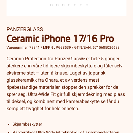
PANZERGLASS
Ceramic iPhone 17/16 Pro
Varenummer: 73841 / MFPN : PG98539 / GTIN/EAN: 5715685026638
Ceramic Protection fra PanzerGlass® er hele 5 ganger
sterkere enn våre tidligere skjermbeskyttere og tåler selv
ekstreme støt – uten å knuse. Laget av japansk
glasskeramikk fra Ohara, et av verdens mest
ripebestandige materialer, stopper den sprekker før de
sprer seg. Ultra-Wide Fit gir full skjermdekning med plass
til deksel, og kombinert med kamerabeskyttelse får du
komplett trygghet for hele enheten.
Skjermbeskytter
Panzerglass Ultra Wide Fit teknologi, så skjermbeskytteren