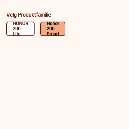
Velg Produktfamilie
HONOR
Honor
200
200
Lite
Smart