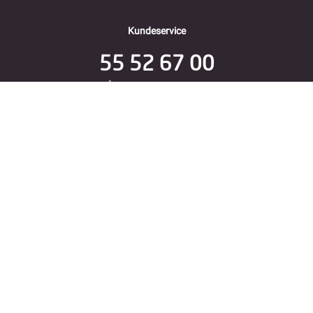
Kundeservice
55 52 67 00
Åpent alle hverdager 9-16
Folke Bernadottes vei 38
5147 FYLLINGSDALEN
Returadresse
Fjordkraft Mobil v Modino AS
Trondheimsveien 183
2020 Skedsmokorset