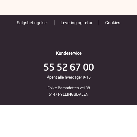
Salgsbetingelser
Levering og retur
Cookies
Kundeservice
55 52 67 00
Åpent alle hverdager 9-16
Folke Bernadottes vei 38
5147 FYLLINGSDALEN
Returadresse
Fjordkraft Mobil v Modino AS
Trondheimsveien 183
2020 Skedsmokorset