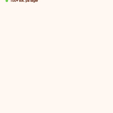
100+ stk. på lager