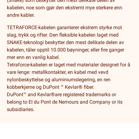
(Snake) som beskytter den mest delikate delen av
kabelen, noe som gjør den ekstremt mye sterkere enn
andre kabler.
TETRAFORCE-kabelen garanterer ekstrem styrke mot
slag, trykk og rifter. Den fleksible kabelen laget med
SNAKE-teknologi beskytter den mest delikate delen av
kabelen, tåler opptil 10.000 bøyninger, eller fire ganger
mer enn en vanlig kabel.
Tetraforce-kabelen er laget med materialer designet for å
vare lenge: metallkontakter, en kabel med vevd
nylonbeskyttelse og aluminiumslegering, en ren
kobberkjerne og DuPont ™ Kevlar® fiber.
DuPont™ and Kevlar®are registered trademarks or
belong to EI du Pont de Nemours and Company or its
subsidiaries.
Salgsbetingelser
Levering og retur
Cookies