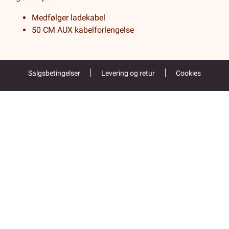
Medfølger ladekabel
50 CM AUX kabelforlengelse
Salgsbetingelser
Levering og retur
Cookies
Kundeservice
55 52 67 00
Åpent alle hverdager 9-16
Folke Bernadottes vei 38
5147 FYLLINGSDALEN
Returadresse