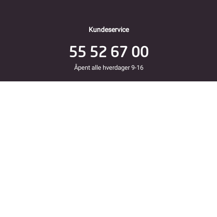
Kundeservice
55 52 67 00
Åpent alle hverdager 9-16
Folke Bernadottes vei 38
5147 FYLLINGSDALEN
Returadresse
Fjordkraft Mobil v Modino AS
Trondheimsveien 183
2020 Skedsmokorset