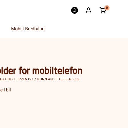
0
Mobilt Bredbånd
lder for mobiltelefon
MAGSFHOLDERVENT2K / GTIN/EAN: 8018080439650
 i bil