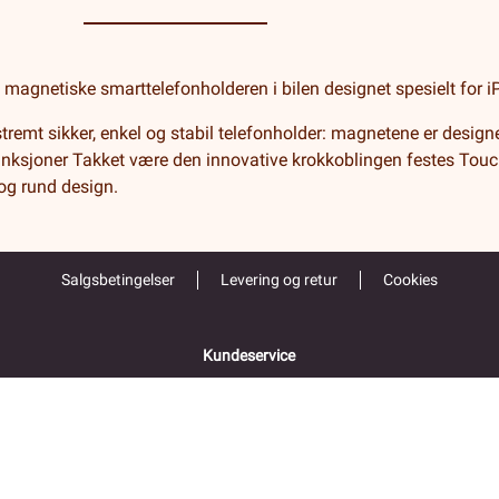
agnetiske smarttelefonholderen i bilen designet spesielt for
remt sikker, enkel og stabil telefonholder: magnetene er design
funksjoner Takket være den innovative krokkoblingen festes Touch
 og rund design.
Salgsbetingelser
Levering og retur
Cookies
Kundeservice
55 52 67 00
Åpent alle hverdager 9-16
Folke Bernadottes vei 38