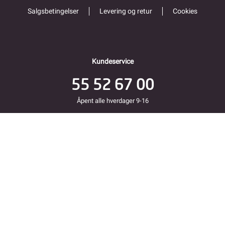
Salgsbetingelser
Levering og retur
Cookies
Kundeservice
55 52 67 00
Åpent alle hverdager 9-16
Folke Bernadottes vei 38
5147 FYLLINGSDALEN
Returadresse
Fjordkraft Mobil v Modino AS
Trondheimsveien 183
2020 Skedsmokorset