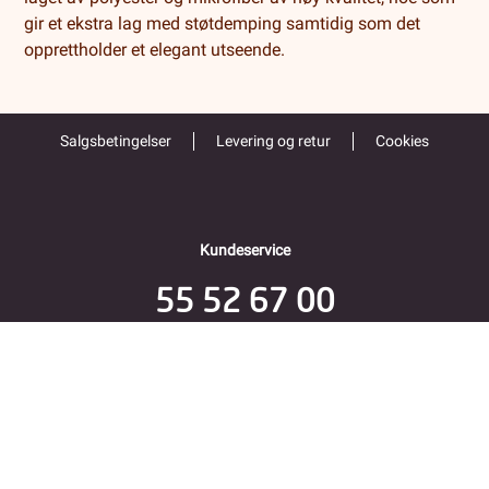
gir et ekstra lag med støtdemping samtidig som det
opprettholder et elegant utseende.
Salgsbetingelser
Levering og retur
Cookies
Kundeservice
55 52 67 00
Åpent alle hverdager 9-16
Folke Bernadottes vei 38
5147 FYLLINGSDALEN
Returadresse
Fjordkraft Mobil v Modino AS