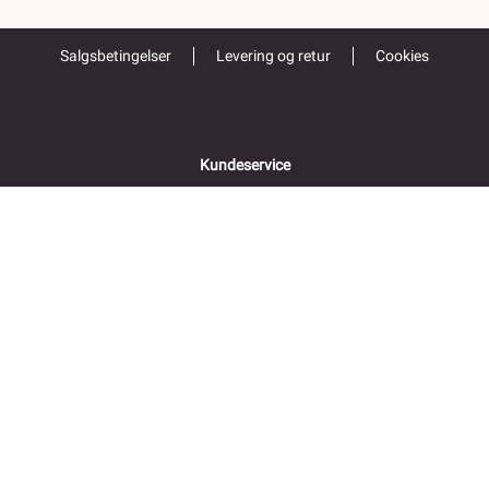
Salgsbetingelser
Levering og retur
Cookies
Kundeservice
55 52 67 00
Åpent alle hverdager 9-16
Folke Bernadottes vei 38
5147 FYLLINGSDALEN
Returadresse
Fjordkraft Mobil v Modino AS
Trondheimsveien 183
2020 Skedsmokorset