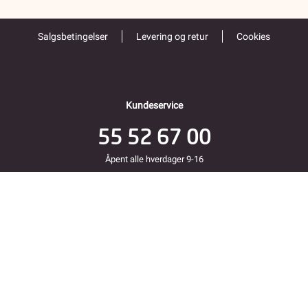
Salgsbetingelser
Levering og retur
Cookies
Kundeservice
55 52 67 00
Åpent alle hverdager 9-16
Folke Bernadottes vei 38
5147 FYLLINGSDALEN
Returadresse
Fjordkraft Mobil v Modino AS
Trondheimsveien 183
2020 Skedsmokorset