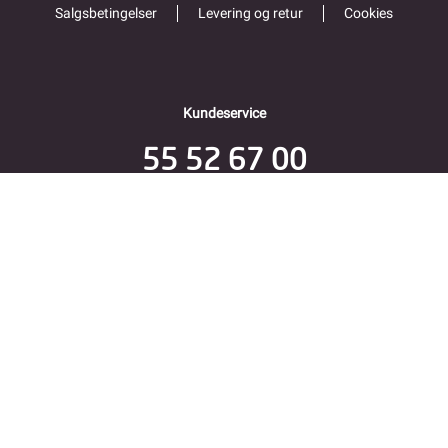
Salgsbetingelser
Levering og retur
Cookies
Kundeservice
55 52 67 00
Åpent alle hverdager 9-16
Folke Bernadottes vei 38
5147 FYLLINGSDALEN
Returadresse
Fjordkraft Mobil v Modino AS
Trondheimsveien 183
2020 Skedsmokorset