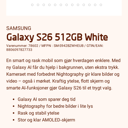
SAMSUNG
Galaxy S26 512GB White
Varenummer: 78602 / MFPN : SM-S942BZWHEUB / GTIN/EAN:
8806097827733
En smart og rask mobil som gjør hverdagen enklere. Med
ny Galaxy AI får du hjelp i bakgrunnen, uten ekstra trykk.
Kameraet med forbedret Nightography gir klare bilder og
video – også i mørket. Kraftig ytelse, flott skjerm og
smarte AI‑funksjoner gjør Galaxy S26 til et trygt valg.
Galaxy AI som sparer deg tid
Nightography for bedre bilder i lite lys
Rask og stabil ytelse
Stor og klar AMOLED‑skjerm