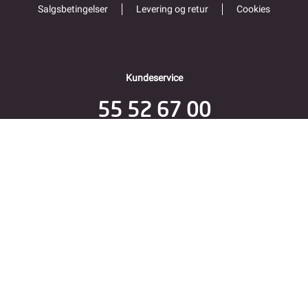
Salgsbetingelser
Levering og retur
Cookies
Kundeservice
55 52 67 00
Åpent alle hverdager 9-16
Folke Bernadottes vei 38
5147 FYLLINGSDALEN
Returadresse
Fjordkraft Mobil v Modino AS
Trondheimsveien 183
2020 Skedsmokorset