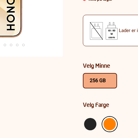
Lader er 
Velg Minne
256 GB
Velg Farge