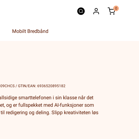
0
Mobilt Bredbånd
5109CHCS / GTIN/EAN: 6936520895182
lsidige smarttelefonen i sin klasse når det
tet, og er fullspekket med AI-funksjoner som
il redigering og deling. Slipp kreativiteten løs