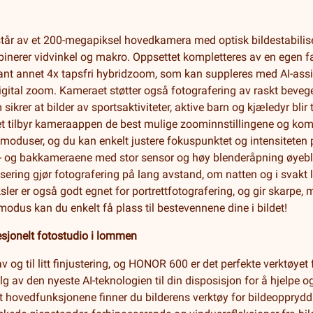
tår av et 200-megapiksel hovedkamera med optisk bildestabilise
erer vidvinkel og makro. Oppsettet kompletteres av en egen f
nt annet 4x tapsfri hybridzoom, som kan suppleres med AI-assist
digital zoom. Kameraet støtter også fotografering av raskt bevege
krer at bilder av sportsaktiviteter, aktive barn og kjæledyr blir 
 tilbyr kameraappen de best mulige zoominnstillingene og komp
emoduser, og du kan enkelt justere fokuspunktet og intensitete
ont- og bakkameraene med stor sensor og høy blenderåpning øyeblik
ering gjør fotografering på lang avstand, om natten og i svakt ly
r er også godt egnet for portrettfotografering, og gir skarpe, m
odus kan du enkelt få plass til bestevennene dine i bildet!
fesjonelt fotostudio i lommen
v og til litt finjustering, og HONOR 600 er det perfekte verktøyet 
g av den nyeste AI-teknologien til din disposisjon for å hjelpe og 
ant hovedfunksjonene finner du bilderens verktøy for bildeoppryd