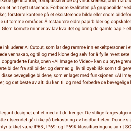
nskede gjenstander, forbipasserende og vindusrefleksjoner fra bi
fon et helt nytt utseende. Forbedre kvaliteten på gruppebilder ve
ker, forstørre kantene på et eksisterende bilde eller endre bildefo
lle ut tomme områder. Å restaurere eldre papirbilder og oppskal
 Glem kornete minner av lav kvalitet og bring de gamle papir- elle
 inkluderer AI Cutout, som lar deg ramme inn enkeltpersoner i et 
vede vennskap, og til og med klone deg selv for å fylle hvert set
en oppgraderte funksjonen «AI Image to Video» kan du bryte grens
te bilder fra stillbilder, og dermed gi liv til øyeblikk som tidlige
 disse bevegelige bildene, som er laget med funksjonen «AI Ima
er, og det beste av alt: du kan til og med forbedre de bevegelige 
legant designet enhet med alt du trenger. De stilige fargevalg
flotte utseendet går ikke på bekostning av holdbarheten. Denne sl
entyr takket være IP68-, IP69- og IP69K-klassifiseringene samt SGS