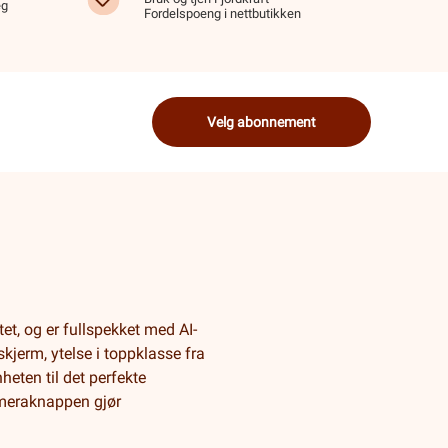
eg
Fordelspoeng i nettbutikken
Velg abonnement
et, og er fullspekket med AI-
skjerm, ytelse i toppklasse fra
heten til det perfekte
ameraknappen gjør