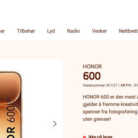
ner
Tilbehør
Lyd
Radio
Vesker
Nettbrett
HONOR
600
Varenummer: 81127 / MFPN : 
HONOR 600 er den mest al
gjelder å fremme kreativi
spenner fra fotografering t
uten grenser!
Ikke på lager