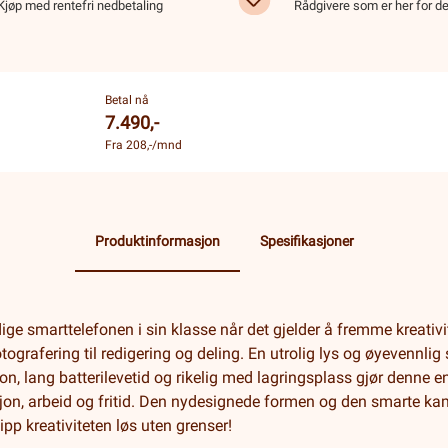
Kjøp med rentefri nedbetaling
Rådgivere som er her for d
Betal nå
7.490,-
Fra 208,-/mnd
Produktinformasjon
Spesifikasjoner
e smarttelefonen i sin klasse når det gjelder å fremme kreativit
grafering til redigering og deling. En utrolig lys og øyevennlig 
on, lang batterilevetid og rikelig med lagringsplass gjør denne en
sjon, arbeid og fritid. Den nydesignede formen og den smarte k
pp kreativiteten løs uten grenser!