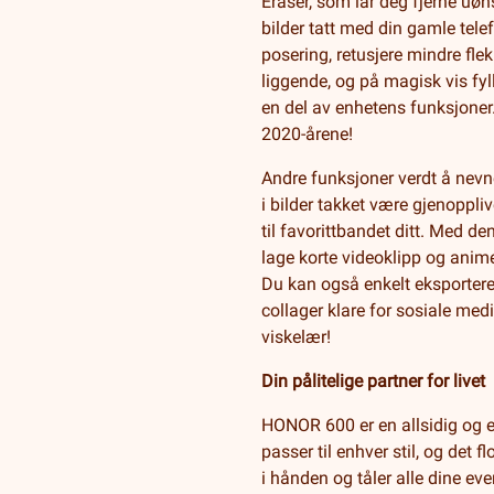
Eraser, som lar deg fjerne uø
bilder tatt med din gamle tele
posering, retusjere mindre flek
liggende, og på magisk vis fy
en del av enhetens funksjoner.
2020-årene!
Andre funksjoner verdt å nevne
i bilder takket være gjenoppli
til favorittbandet ditt. Med d
lage korte videoklipp og animer
Du kan også enkelt eksportere
collager klare for sosiale medi
viskelær!
Din pålitelige partner for livet
HONOR 600 er en allsidig og e
passer til enhver stil, og det 
i hånden og tåler alle dine ev