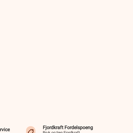
Fjordkraft Fordelspoeng
rvice
Bruk og tjen Fjordkraft