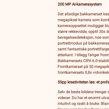
200 MP AI-kamerasystem
Det allsidige bakkameraet bes
megapiksel kamera som kombin
kameraoppsettet muliggjør bla
større rekkevidde, opptil 30x 
bevegelsesdeteksjon, noe som si
portrettmodus på bakkameraet
samt fantastiske portrettfarg
etterkant. I tillegg fanger fr
Bakkameraets CIPA 6.0-stabilis
Frontkameraet på 50 megapiksle
frontkameraets 0,8x vidvinkelm
Slipp kreativiteten løs: et pro
Selv de beste bildene trenger a
videoer. Du har et enormt utval
intuitivt og raskt å bruke. Bl