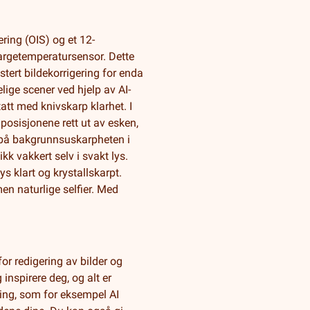
ring (OIS) og et 12-
argetemperatursensor. Dette
ert bildekorrigering for enda
lige scener ved hjelp av AI-
tatt med knivskarp klarhet. I
osisjonene rett ut av esken,
n på bakgrunnsuskarpheten i
k vakkert selv i svakt lys.
s klart og krystallskarpt.
en naturlige selfier. Med
for redigering av bilder og
inspirere deg, og alt er
ding, som for eksempel AI