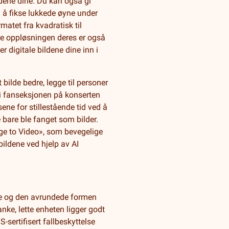
ldene dine. Du kan også gi
d å fikse lukkede øyne under
rmatet fra kvadratisk til
ere oppløsningen deres er også
r digitale bildene dine inn i
bilde bedre, legge til personer
e i fanseksjonen på konserten
ene for stillestående tid ved å
re bare ble fanget som bilder.
ge to Video», som bevegelige
bildene ved hjelp av AI
ene og den avrundede formen
anke, lette enheten ligger godt
-sertifisert fallbeskyttelse