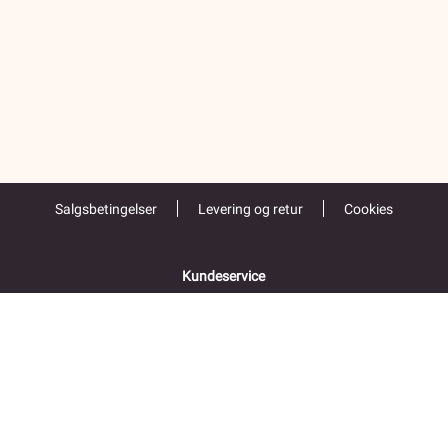
Salgsbetingelser
Levering og retur
Cookies
Kundeservice
55 52 67 00
Åpent alle hverdager 9-16
Folke Bernadottes vei 38
5147 FYLLINGSDALEN