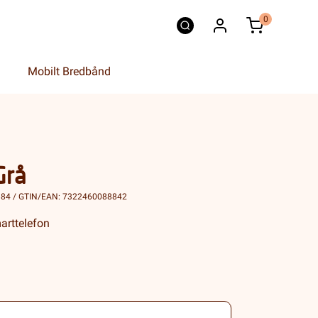
0
Mobilt Bredbånd
Grå
884 / GTIN/EAN: 7322460088842
rttelefon