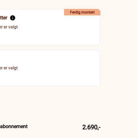
Ferdig montert
tter
r er valgt
r er valgt
l abonnement
2.690,-