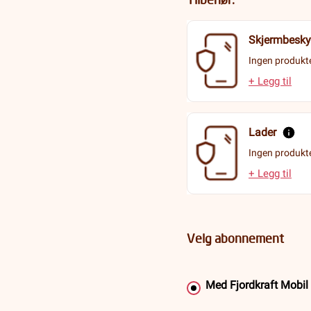
Skjermbesky
Ingen produkte
+ Legg til
Lader
Ingen produkte
+ Legg til
Velg abonnement
Med Fjordkraft Mobi