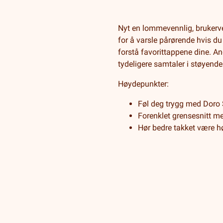
Nyt en lommevennlig, brukerve
for å varsle pårørende hvis du 
forstå favorittappene dine. A
tydeligere samtaler i støyende
Høydepunkter:
Føl deg trygg med Doro
Forenklet grensesnitt me
Hør bedre takket være hø