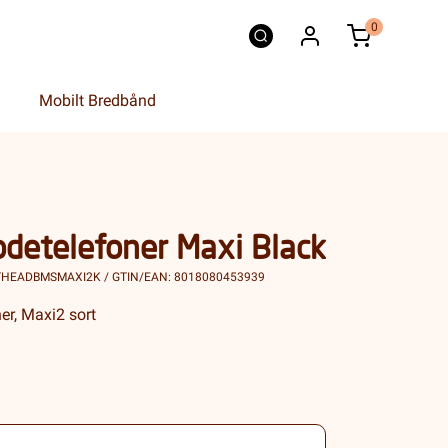
0
Mobilt Bredbånd
detelefoner Maxi Black
BTHEADBMSMAXI2K / GTIN/EAN: 8018080453939
r, Maxi2 sort