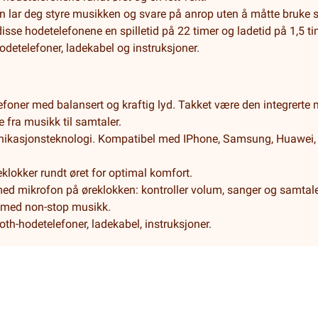
en lar deg styre musikken og svare på anrop uten å måtte bruke 
disse hodetelefonene en spilletid på 22 timer og ladetid på 1,5 ti
detelefoner, ladekabel og instruksjoner.
foner med balansert og kraftig lyd. Takket være den integrerte 
 fra musikk til samtaler.
ikasjonsteknologi. Kompatibel med IPhone, Samsung, Huawei, X
lokker rundt øret for optimal komfort.
 med mikrofon på øreklokken: kontroller volum, sanger og samtale
er med non-stop musikk.
th-hodetelefoner, ladekabel, instruksjoner.
Salgsbetingelser
Levering og retur
Cookies