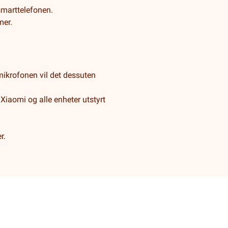
smarttelefonen.
mer.
mikrofonen vil det dessuten
iaomi og alle enheter utstyrt
r.