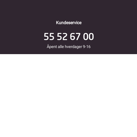
Kundeservice
55 52 67 00
Åpent alle hverdager 9-16
Folke Bernadottes vei 38
5147 FYLLINGSDALEN
Returadresse
Fjordkraft Mobil v Modino AS
Trondheimsveien 183
2020 Skedsmokorset