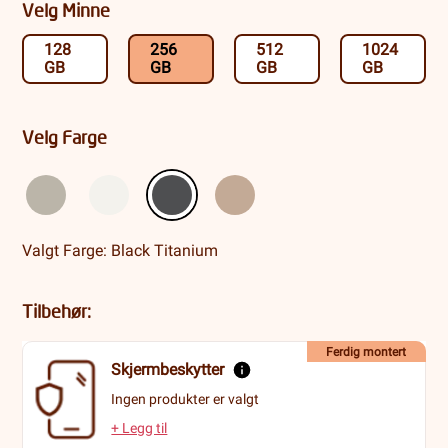
Velg Minne
128
256
512
1024
GB
GB
GB
GB
Velg Farge
Valgt Farge: Black Titanium
Tilbehør:
Ferdig montert
Skjermbeskytter
Ingen produkter er valgt
+ Legg til