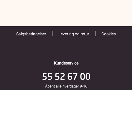
Salgsbetingelser
Levering og retur
Cookies
Kundeservice
55 52 67 00
Åpent alle hverdager 9-16
Folke Bernadottes vei 38
5147 FYLLINGSDALEN
Returadresse
Fjordkraft Mobil v Modino AS
Trondheimsveien 183