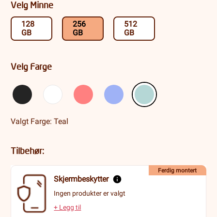
Velg Minne
128
256
512
GB
GB
GB
Velg Farge
Valgt Farge: Teal
Tilbehør:
Ferdig montert
Skjermbeskytter
Ingen produkter er valgt
+ Legg til