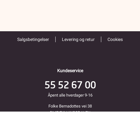
Salgsbetingelser
Levering og retur
Cookies
Kundeservice
55 52 67 00
Åpent alle hverdager 9-16
Folke Bernadottes vei 38
5147 FYLLINGSDALEN
Returadresse
Fjordkraft Mobil v Modino AS