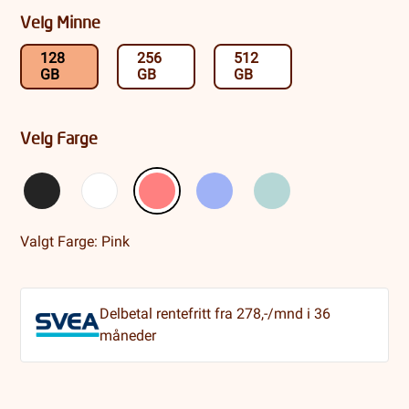
Velg Minne
128
256
512
GB
GB
GB
Velg Farge
Valgt Farge: Pink
Delbetal rentefritt fra 278,-/mnd i 36
måneder