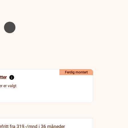
Ferdig montert
tter
r er valgt
efritt fra 319,-/mnd i 36 måneder