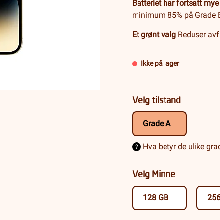
Batteriet har fortsatt mye 
minimum 85% på Grade 
Et grønt valg
Reduser avfa
Ikke på lager
Velg tilstand
Grade A
Hva betyr de ulike gr
?
Velg Minne
128 GB
25