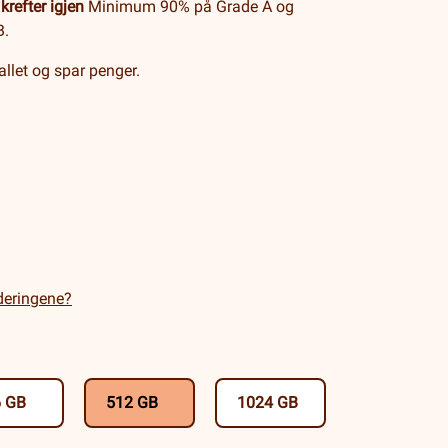
krefter igjen
Minimum 90% på Grade A og
B.
llet og spar penger.
aderingene?
6 GB
512 GB
1024 GB