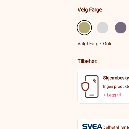
Velg Farge
Valgt Farge: Gold
Tilbehør:
Skjermbesky
Ingen produkte
+ Legg til
Delbetal rent