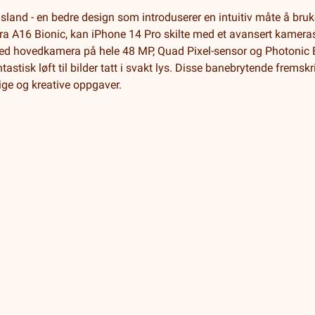
land - en bedre design som introduserer en intuitiv måte å bru
fra A16 Bionic, kan iPhone 14 Pro skilte med et avansert kameras
med hovedkamera på hele 48 MP, Quad Pixel-sensor og Photonic 
astisk løft til bilder tatt i svakt lys. Disse banebrytende frems
ige og kreative oppgaver.