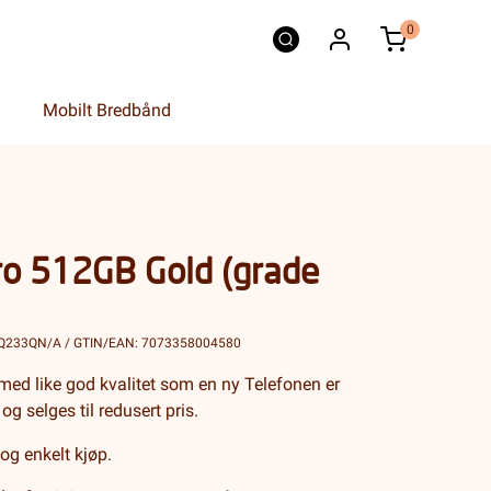
0
Mobilt Bredbånd
ro 512GB Gold (grade
MQ233QN/A / GTIN/EAN: 7073358004580
med like god kvalitet som en ny Telefonen er
 og selges til redusert pris.
 og enkelt kjøp.