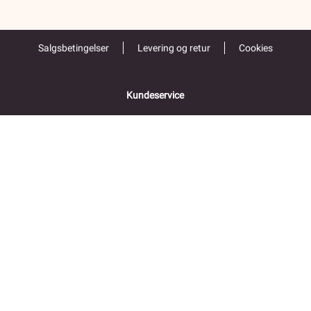
Salgsbetingelser
Levering og retur
Cookies
Kundeservice
55 52 67 00
Åpent alle hverdager 9-16
Folke Bernadottes vei 38
5147 FYLLINGSDALEN