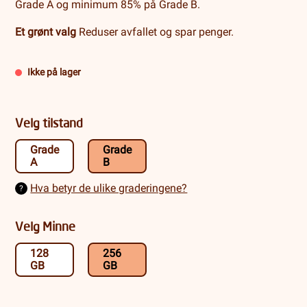
Grade A og minimum 85% på Grade B.
Et grønt valg
Reduser avfallet og spar penger.
Ikke på lager
Velg tilstand
Grade
Grade
A
B
Hva betyr de ulike graderingene?
?
Velg Minne
128
256
GB
GB