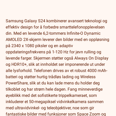
Samsung Galaxy S24 kombinerer avansert teknologi og
effektiv design for å forbedre smarttelefonopplevelsen
din. Med en levende 6,2-tommers Infinite-O Dynamic
AMOLED 2X-skjerm leverer den bilder med en oppløsning
på 2340 x 1080 piksler og en adaptiv
oppdateringsfrekvens på 1-120 Hz for jevn rulling og
levende farger. Skjermen støtter også Always On Display
og HDR10+, slik at innholdet ser imponerende ut under
alle lysforhold. Telefonen drives av et robust 4000 mAh-
batteri og støtter hurtig trådløs lading og Wireless
PowerShare, slik at du kan lade mens du holder deg
tilkoblet og har strøm hele dagen. Fang minneverdige
øyeblikk med det sofistikerte trippelkameraet, som
inkluderer et 50-megapiksel vidvinkelkamera sammen
med ultravidvinkel- og teleobjektiver, noe som gir
fantastiske bilder med funksjoner som Space Zoom og