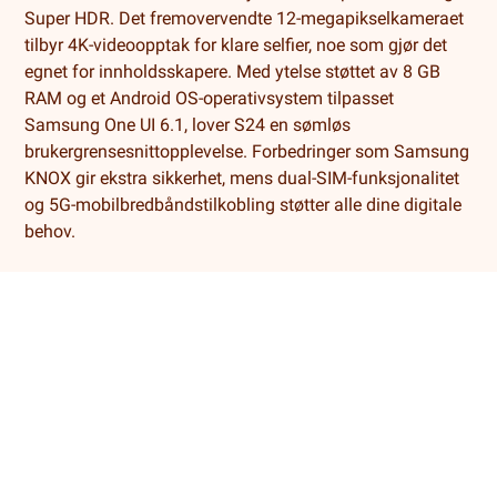
Super HDR. Det fremovervendte 12-megapikselkameraet
tilbyr 4K-videoopptak for klare selfier, noe som gjør det
egnet for innholdsskapere. Med ytelse støttet av 8 GB
RAM og et Android OS-operativsystem tilpasset
Samsung One UI 6.1, lover S24 en sømløs
brukergrensesnittopplevelse. Forbedringer som Samsung
KNOX gir ekstra sikkerhet, mens dual-SIM-funksjonalitet
og 5G-mobilbredbåndstilkobling støtter alle dine digitale
behov.
Salgsbetingelser
Levering og retur
Cookies
Kundeservice
55 52 67 00