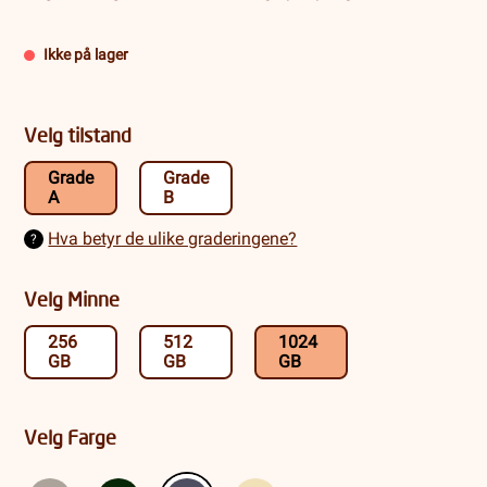
Ikke på lager
Velg tilstand
Grade
Grade
A
B
Hva betyr de ulike graderingene?
?
Velg Minne
256
512
1024
GB
GB
GB
Velg Farge