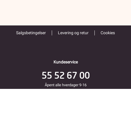
Salgsbetingelser
Levering og retur
Cookies
Kundeservice
55 52 67 00
Åpent alle hverdager 9-16
Folke Bernadottes vei 38
5147 FYLLINGSDALEN
Returadresse
Fjordkraft Mobil v Modino AS
Trondheimsveien 183