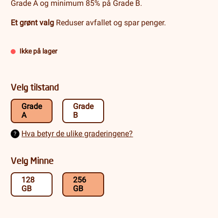
Grade A og minimum 85% på Grade B.
Et grønt valg
Reduser avfallet og spar penger.
Ikke på lager
Velg tilstand
Grade
Grade
A
B
Hva betyr de ulike graderingene?
?
Velg Minne
128
256
GB
GB