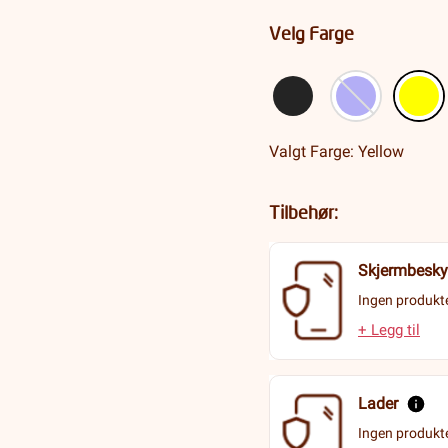
Velg Farge
Valgt Farge: Yellow
Tilbehør:
Skjermbesky
Ingen produkte
+ Legg til
Lader
Ingen produkte