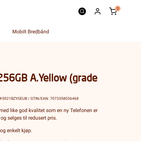
0
Mobilt Bredbånd
256GB A.Yellow (grade
SM-S921BZYGEUB / GTIN/EAN: 7073358036468
med like god kvalitet som en ny Telefonen er
 og selges til redusert pris.
 og enkelt kjøp.