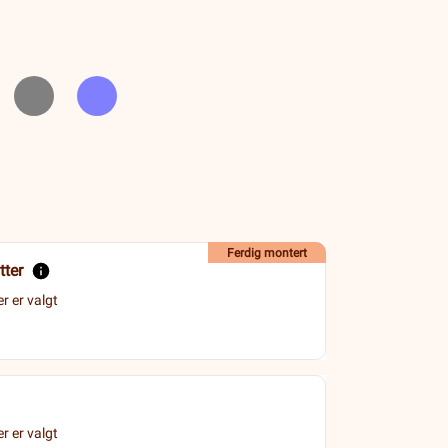
Ferdig montert
tter
r er valgt
r er valgt