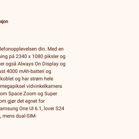
sjon
lefonopplevelsen din. Med en
ing på 2340 x 1080 piksler og
tter også Always On Display og
bust 4000 mAh-batteri og
lkoblet og har strøm hele
0-megapiksel vidvinkelkamera
er som Space Zoom og Super
om gjør det egnet for
Samsung One UI 6.1, lover S24
, mens dual-SIM-