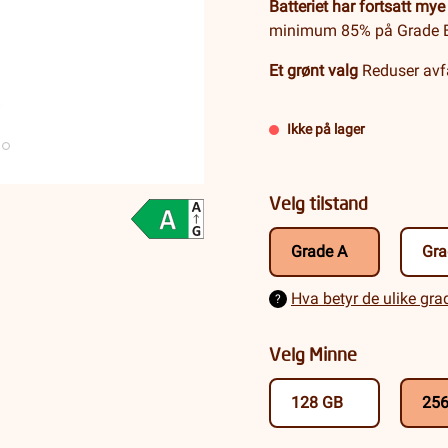
Batteriet har fortsatt mye 
minimum 85% på Grade 
Et grønt valg
Reduser avfa
Ikke på lager
Velg tilstand
Grade A
Gra
Hva betyr de ulike gr
?
Velg Minne
128 GB
25