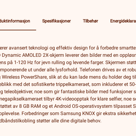
duktinformasjon
Spesifikasjoner
Tilbehør
Energideklara
r avansert teknologi og effektiv design for å forbedre smartte
-O Dynamic AMOLED 2X-skjerm leverer den bilder med en oppløsn
ns på 1-120 Hz for jevn rulling og levende farger. Skjermen stø
 imponerende ut under alle lysforhold. Telefonen drives av et ro
og Wireless PowerShare, slik at du kan lade mens du holder deg ti
likk med det sofistikerte trippelkameraet, som inkluderer et 5
g teleobjektiver, noe som gir fantastiske bilder med funksjon
gapikselkameraet tilbyr 4K-videoopptak for klare selfier, noe s
støttet av 8 GB RAM og et Android OS-operativsystem tilpasset 
pplevelse. Forbedringer som Samsung KNOX gir ekstra sikkerhet
båndstilkobling støtter alle dine digitale behov.