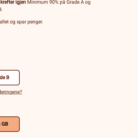
krefter igjen
Minimum 90% på Grade A og
B.
llet og spar penger.
de B
aderingene?
6 GB