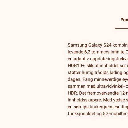
Pro
Samsung Galaxy S24 kombinere
levende 6,2-tommers Infinite
en adaptiv oppdateringsfrekve
HDR10+, slik at innholdet ser
støtter hurtig trådløs lading 
dagen. Fang minneverdige øyeb
sammen med ultravidvinkel- o
HDR. Det fremovervendte 12-me
innholdsskapere. Med ytelse 
en sømløs brukergrensesnitto
funksjonalitet og 5G-mobilbred